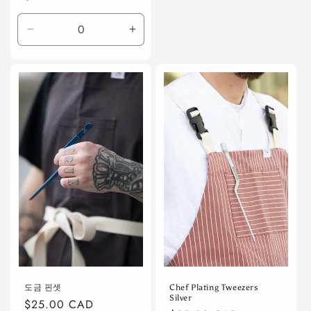
가
Default
Default
Title
Title
수
수
량
량
줄
늘
임
림
도금 핀셋
Chef Plating Tweezers
Silver
정
$25.00 CAD