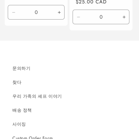
정
$25.00 CAD
가
가
Default
Default
Default
Defaul
Title
Title
Title
Title
수
수
수
수
량
량
량
량
줄
늘
줄
늘
임
림
임
림
문의하기
찾다
우리 가족의 셰프 이야기
배송 정책
사이징
Custom Order Form