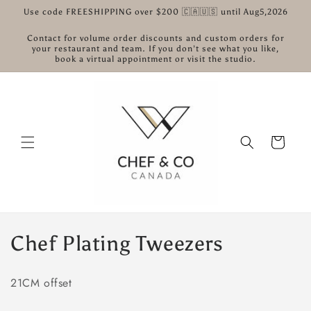
콘텐츠
Use code FREESHIPPING over $200 🇨🇦🇺🇸 until Aug5,2026
로 건너
뛰기
Contact for volume order discounts and custom orders for
your restaurant and team. If you don’t see what you like,
book a virtual appointment or visit the studio.
카
트
컬
Chef Plating Tweezers
렉
21CM offset
션