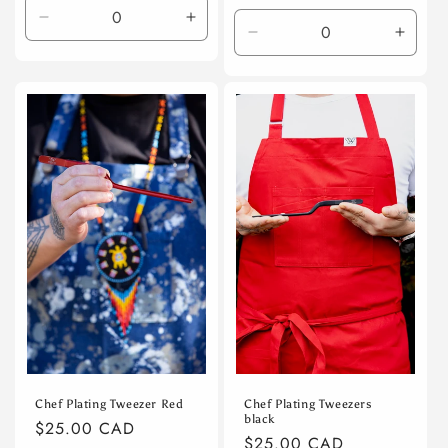
가
Default
Default
Default
Defaul
Title
Title
Title
Title
수
수
수
수
량
량
량
량
줄
늘
줄
늘
임
림
임
림
Chef Plating Tweezer Red
Chef Plating Tweezers
black
정
$25.00 CAD
정
$25.00 CAD